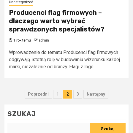
Uncategorized
Producenci flag firmowych –
dlaczego warto wybrać
sprawdzonych specjalistów?
1 rok temu
admin
Wprowadzenie do tematu Producenci flag firmowych
odgrywają istotną rolę w budowaniu wizerunku każdej
marki, niezależnie od branży. Flagi z logo...
Stronicowanie
Poprzedni
1
2
3
Następny
wpisów
SZUKAJ
Szukaj